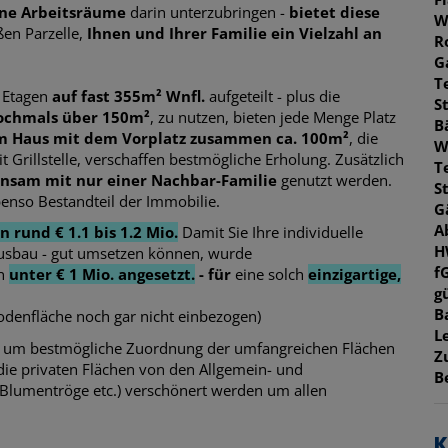
ne Arbeitsräume
darin unterzubringen -
bietet diese
W
ßen Parzelle,
Ihnen und Ihrer Familie ein Vielzahl an
R
G
T
 Etagen
auf fast 355m² Wnfl.
aufgeteilt - plus die
S
ochmals über 150m²
, zu nutzen, bieten jede Menge Platz
B
em Haus mit dem Vorplatz zusammen ca. 100m²
, die
W
t Grillstelle, verschaffen bestmögliche Erholung. Zusätzlich
T
nsam mit nur einer Nachbar-Familie
genutzt werden.
S
benso Bestandteil der Immobilie.
G
A
 rund € 1.1 bis 1.2 Mio.
Damit Sie Ihre individuelle
H
ausbau - gut umsetzen können, wurde
f
rn
unter € 1 Mio. angesetzt.
- für
eine solch
einzigartige,
gü
B
denfläche noch gar nicht einbezogen)
L
um bestmögliche Zuordnung der umfangreichen Flächen
Z
die privaten Flächen von den Allgemein- und
B
Blumentröge etc.) verschönert werden um allen
K