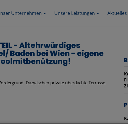
nser Unternehmen
Unsere Leistungen
Aktuelles
IL - Altehrwürdiges
el/ Baden bei Wien - eigene
 Poolmitbenützung!
B
K
F
Z
P
K
B