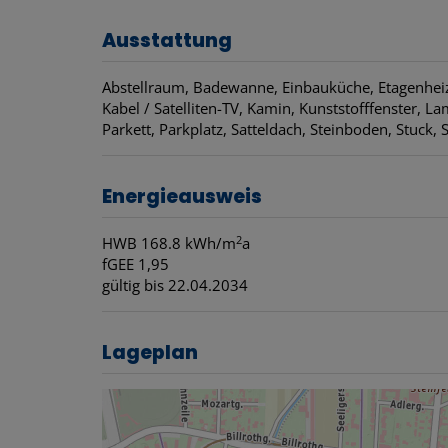
Ausstattung
Abstellraum
Badewanne
Einbauküche
Etagenhei
Kabel / Satelliten-TV
Kamin
Kunststofffenster
La
Parkett
Parkplatz
Satteldach
Steinboden
Stuck
Energieausweis
2
HWB
168.8 kWh/m
a
fGEE
1,95
gültig bis
22.04.2034
Lageplan