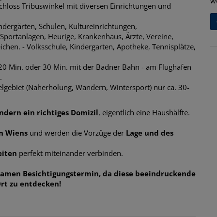
w
chloss Tribuswinkel mit diversen Einrichtungen und
indergärten, Schulen, Kultureinrichtungen,
 Sportanlagen, Heurige, Krankenhaus, Ärzte, Vereine,
reichen. - Volksschule, Kindergarten, Apotheke, Tennisplätze,
– 20 Min. oder 30 Min. mit der Badner Bahn
- am
Flughafen
.
gebiet (Naherholung, Wandern, Wintersport) nur ca. 30-
dern ein richtiges Domizil
, eigentlich eine Haushälfte.
n Wiens
und werden die Vorzüge der
Lage und des
iten
perfekt miteinander verbinden.
samen Besichtigungstermin, da diese beeindruckende
Ort zu entdecken!