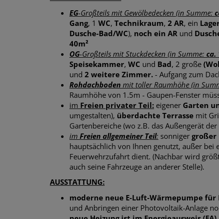
EG
-Großteils mit Gewölbedecken (in Summe:
c
Gang
, 1
WC
,
Technikraum
,
2 AR
, ein
Lage
Dusche-Bad/WC
),
noch ein AR
und
Dusch
40m²
OG
-Großteils mit Stuckdecken (in Summe:
ca.
Speisekammer
,
WC
und
Bad
, 2 große
(Wo
und
2 weitere Zimmer.
- Aufgang zum Dac
Rohdachboden
mit toller Raumhöhe (in Su
Raumhöhe von 1.5m - Gaupen-Fenster müss
im
Freien privater Teil:
eigener
Garten un
umgestalten),
überdachte Terrasse
mit Gri
Gartenbereiche (wo z.B. das Außengerät de
im
Freien allgemeiner Teil
:
sonniger
großer
hauptsächlich von Ihnen genutzt, außer bei 
Feuerwehrzufahrt dient. (Nachbar wird größ
auch seine Fahrzeuge an anderer Stelle).
AUSSTATTUNG:
moderne neue E-Luft-Wärmepumpe für
und Anbringen einer Photovoltaik-Anlage no
neue Heizung ist im Energieausweis (EA) 