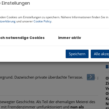
 Einstellungen
m
P
den Cookies um Einstellungen zu speichern. Nähere Informationen finden Sie in
V
tzerklärung
und unserer
Cookie Policy
.
N
G
G
sch notwendige Cookies
immer aktiv
B
St
Speichern
Alle akze
 Gewölbe (von KI schon vorab ausgeräumt)
B
O
Z
V
O
K
bewegter Geschichte. Als Teil der ehemaligen Meierei des
N
thof mit Fremdenzimmer umfunktioniert und
nun als
F