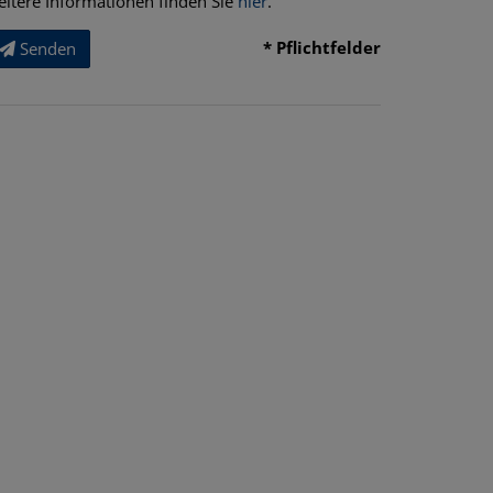
eitere Informationen finden Sie
hier
.
* Pflichtfelder
Senden