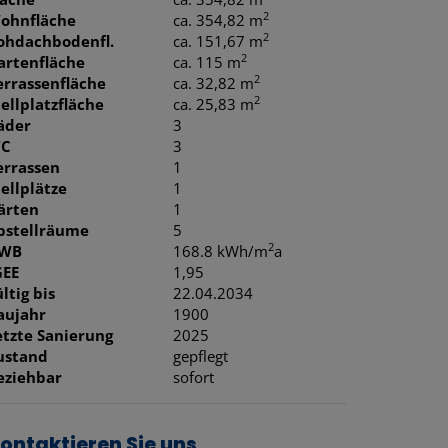
2
ohnfläche
ca. 354,82 m
2
ohdachbodenfl.
ca. 151,67 m
2
artenfläche
ca. 115 m
2
errassenfläche
ca. 32,82 m
2
tellplatzfläche
ca. 25,83 m
äder
3
C
3
errassen
1
tellplätze
1
ärten
1
bstellräume
5
2
WB
168.8 kWh/m
a
GEE
1,95
ltig bis
22.04.2034
aujahr
1900
etzte Sanierung
2025
ustand
gepflegt
eziehbar
sofort
ontaktieren Sie uns