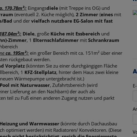
a. 170,78m²
):
Eingangs
diele
(mit Treppe ins OG) und
rraum
(eventuell 2. Küche möglich),
2 Zimmer
(
eines
mit
e/Bad
und der
vielfach nutzbare EG-Salon mit fast
 187,04m²
):
Diele
, große
Küche mit Essbereich
und
hn)-Zimmer
, 1
Elternschlafzimmer
mit
Schrankraum
hbereich
mme
ca. 195m²
):
ein großer Bereich mit ca. 151m² über einer
ten rückgebaut werden.
d Vorplatz
(könnten Sie zu einer durchgängigen Fläche
A
llbereich, 1
KFZ-Stellplatz
, hinter dem Haus zwei kleine
r neuen Wärmepumpe untergebracht ist.)
 Pool mit Naturwasser
, Zufahrtsbereich (wird
E-
einer Lieferung an den Nachbarn) der auch als
ten teil zu Fuß einen anderen Zugang nutzen und parkt
A
 Heizung und Warmwasser
(könnte durch Dachausbau
ch optimiert werden) mit Radiatoren/ Konvektoren. (Diese
V
noch nicht berücksichtigt, sprich die Energiewerte