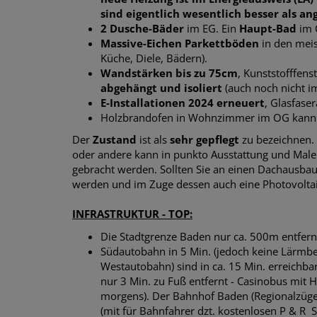
sind eigentlich wesentlich besser als a
2 Dusche-Bäder
im EG. Ein
Haupt-Bad
im 
Massive-Eichen Parkettböden
in den meis
Küche, Diele, Bädern).
Wandstärken bis zu 75cm
, Kunststofffenst
abgehängt und isoliert
(auch noch nicht im
E-Installationen 2024 erneuert
, Glasfase
Holzbrandofen in Wohnzimmer im OG kann i
Der
Zustand
ist als
sehr gepflegt
zu bezeichnen. 
oder andere kann in punkto Ausstattung und Male
gebracht werden. Sollten Sie an einen Dachausba
werden und im Zuge dessen auch eine Photovoltaik
INFRASTRUKTUR - TOP:
Die Stadtgrenze Baden nur ca. 500m entfer
Südautobahn in 5 Min. (jedoch keine Lärmb
Westautobahn) sind in ca. 15 Min. erreichba
nur 3 Min. zu Fuß entfernt
-
Casinobus mit Ha
morgens). Der
Bahnhof Baden (Regionalzüge 
(mit für Bahnfahrer dzt. kostenlosen P & R 