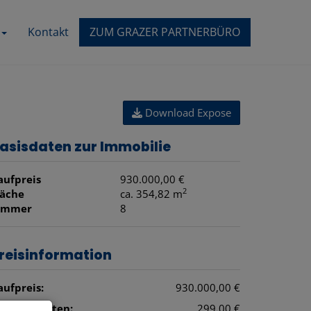
Kontakt
ZUM GRAZER PARTNERBÜRO
Download Expose
asisdaten zur Immobilie
aufpreis
930.000,00 €
2
läche
ca. 354,82 m
immer
8
reisinformation
aufpreis:
930.000,00 €
etriebskosten:
299,00 €