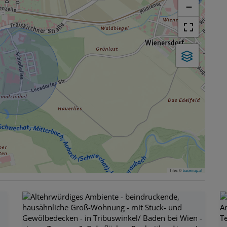
−
Tiles ©
basemap.at