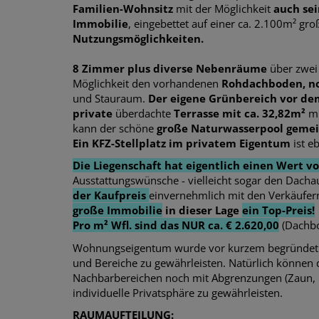
Familien-Wohnsitz
mit der Möglichkeit
auch sei
Immobilie
, eingebettet auf einer ca. 2.100m² gro
Nutzungsmöglichkeiten.
8 Zimmer plus diverse Nebenräume
über zwei
Möglichkeit den vorhandenen
Rohdachboden, n
und Stauraum.
Der eigene Grünbereich vor d
private
überdachte
Terrasse mit ca. 32,82m²
mi
kann der schöne
große Naturwasserpool gemei
Ein KFZ-Stellplatz im privatem Eigentum
ist e
Die Liegenschaft hat eigentlich einen Wert von
Ausstattungswünsche - vielleicht sogar den Dach
der Kaufpreis
einvernehmlich mit den Verkäufe
große Immobilie
in dieser Lage
ein Top-Preis!
Pro m² Wfl. sind das NUR ca. € 2.620,00
(Dachbo
Wohnungseigentum wurde vor kurzem begründet 
und Bereiche zu gewährleisten. Natürlich können 
Nachbarbereichen noch mit Abgrenzungen (Zaun, 
individuelle Privatsphäre zu gewährleisten.
RAUMAUFTEILUNG: