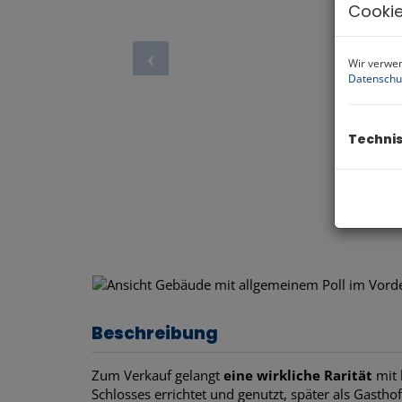
Cookie
Wir verwen
Datenschu
Techni
hte Terrasse.
EG: großer Wohnraum mit
Beschreibung
Zum Verkauf gelangt
eine wirkliche Rarität
mit 
Schlosses errichtet und genutzt, später als Gas