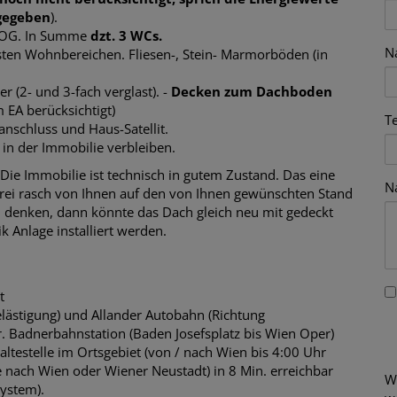
ngegeben
).
OG. In Summe
dzt. 3 WCs.
N
ten Wohnbereichen. Fliesen-, Stein- Marmorböden (in
er (2- und 3-fach verglast). -
Decken zum Dachboden
 EA berücksichtigt)
T
ranschluss und Haus-Satellit.
n der Immobilie verbleiben.
Die Immobilie ist technisch in gutem Zustand. Das eine
N
rei rasch von Ihnen auf den von Ihnen gewünschten Stand
u denken, dann könnte das Dach gleich neu mit gedeckt
 Anlage installiert werden.
nt
elästigung) und
Allander Autobahn (Richtung
r.
Badnerbahnstation (Baden Josefsplatz bis Wien Oper)
ltestelle im Ortsgebiet (von / nach Wien bis 4:00 Uhr
nach Wien oder Wiener Neustadt) in 8 Min. erreichbar
W
System).