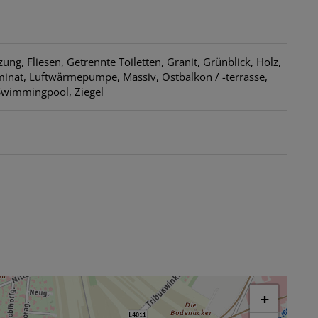
zung
Fliesen
Getrennte Toiletten
Granit
Grünblick
Holz
minat
Luftwärmepumpe
Massiv
Ostbalkon / -terrasse
Swimmingpool
Ziegel
+