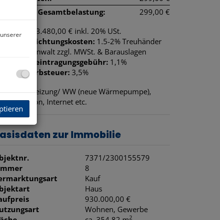
onatliche Gesamtbelastung:
299,00 €
rovision:
33.480,00 € inkl. 20% USt.
 unserer
ertragserrichtungskosten:
1.5-2% Treuhänder
otar oder Anwalt zzgl. MWSt. & Barauslagen
rundbucheintragungsgebühr:
1,1%
runderwerbsteuer:
3,5%
K = ohne Heizung/ WW (neue Wärmepumpe),
rom, Telefon, Internet etc.
ptieren
asisdaten zur Immobilie
bjektnr.
7371/2300155579
immer
8
ermarktungsart
Kauf
bjektart
Haus
aufpreis
930.000,00 €
utzungsart
Wohnen
Gewerbe
2
läche
ca. 354,82 m